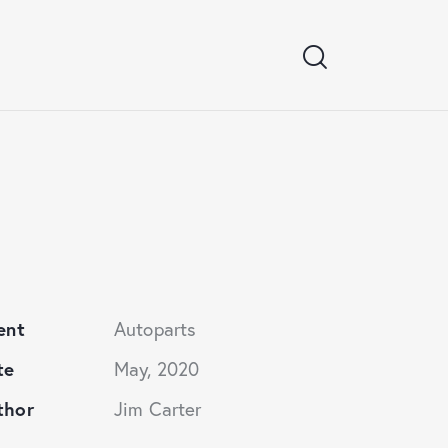
ent
Autoparts
te
May, 2020
thor
Jim Carter