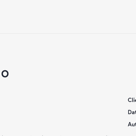
go
Cli
Da
Au